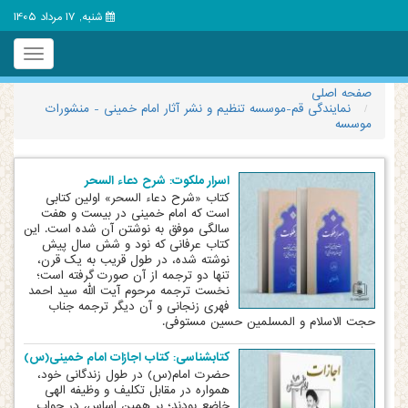
شنبه, 17 مرداد 1405
Toggle
igation
صفحه اصلی
نمایندگی قم-موسسه تنظیم و نشر آثار امام خمینی - منشورات
موسسه
اسرار ملکوت: شرح دعاء السحر
کتاب «شرح دعاء السحر» اولین کتابی
است که امام خمینی در بیست و هفت
سالگی موفق به نوشتن آن شده است. این
کتاب عرفانی که نود و شش سال پیش
نوشته شده، در طول قریب به یک قرن،
تنها دو ترجمه از آن صورت گرفته است؛
نخست ترجمه مرحوم آیت الله سید احمد
فهری زنجانی و آن دیگر ترجمه جناب
حجت الاسلام و المسلمین حسین مستوفی.
کتابشناسی: کتاب اجازات امام خمینی(س)
حضرت امام(س) در طول زندگانی خود،
همواره در مقابل تکلیف و وظیفه الهی
خاضع بودند؛ بر همین اساس، در جواب