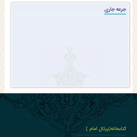
جرعه جاری
کتابخانه(پرتال امام )