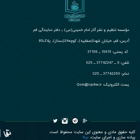
مؤسسه تنظیم و نشر آثار امام خمینی(س) ـ دفتر نمایندگی قم
آدرس: قم، خیابان شهدا(صفاییه)، کوچه24(ممتاز)، پلاک85
کد پستی: 15615 ـ 37156
تلفن:
9 ـ 37742247 ـ 025
نمابر:
37742250 ـ 025
پست الکترونیک: Qom@icpikw.ir
کلیه حقوق مادی و معنوی این سایت محفوظ است.
پیاده سازی و اجرای سایت:
نوفا