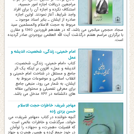
مراجعین دریافت اجازه امور حسبیه،
استنکاف نکرده و اجازه آن را برای افراد
واجد شرایط، آغاز نمودند. اولین اجازه
صادره از ایشان ـ بنابر اسناد موجود ـ
مربوط به حجت الاسلام والمسلمین سید
سجاد حججی میانجی می باشد، که در هفدهم فروردین 1340 و مقارن
با برگزاری مراسم هفتم درگذشت آیت الله العظمی بروجردی صادر گردیده
است.
امام خمینی، زندگی، شخصیت، اندیشه و
عمل
کتاب «امام خمینی، زندگی، شخصیت،
اندیشه و عمل» افزون بر اینکه یک اثر
جامع و مستقل در شناخت امام خمینی و
انقلاب اسلامی و موضوعات مربوط به
ایشان، به شمار می رود، منبعی جامع
برای معرفی تفصیلی و محتوایی مقاله
های دانشنامه در ۸۶۲ مدخل می باشد.
مهاجر شریف: خاطرات حجت الاسلام
حسن یزدی زاده
آنچه خواننده در کتاب «مهاجر شریف» می
خواند، سرگذشت و خاطرات عالمی است
که فضیلت «هجرت» و «جهاد» را توأمان
در خود جمع کرده و همین هجرت و جهاد