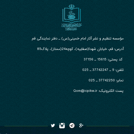
مؤسسه تنظیم و نشر آثار امام خمینی(س) ـ دفتر نمایندگی قم
آدرس: قم، خیابان شهدا(صفاییه)، کوچه24(ممتاز)، پلاک85
کد پستی: 15615 ـ 37156
تلفن:
9 ـ 37742247 ـ 025
نمابر:
37742250 ـ 025
پست الکترونیک: Qom@icpikw.ir