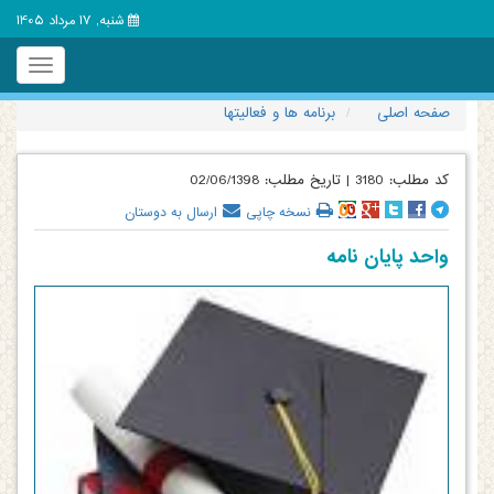
شنبه, 17 مرداد 1405
Toggle
igation
صفحه اصلی
برنامه ها و فعالیتها
کد مطلب:
3180
|
تاریخ مطلب:
02/06/1398
نسخه چاپی
ارسال به دوستان
واحد پایان نامه