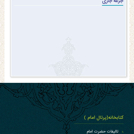
جرعه جاری
کتابخانه(پرتال امام )
تالیفات حضرت امام