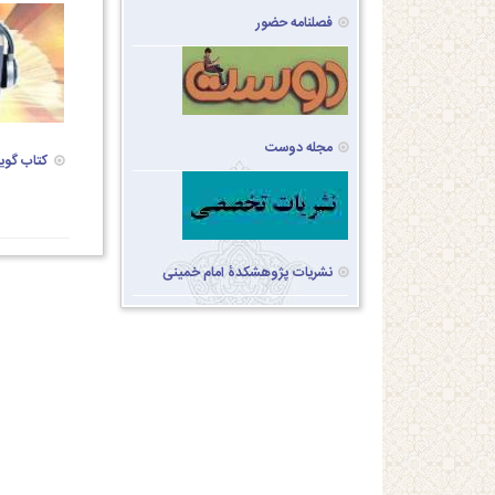
فصلنامه حضور
مجله دوست
کتاب گویا
نشریات پژوهشکدۀ امام خمینی