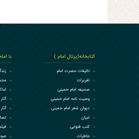
کتابخانه(پرتال امام )
با اما
تالیفات حضرت امام
زندگ
تقریرات
منتس
صحیفه امام خمینی
اما
وصیت نامه امام خمینی
آثار 
دیوان شعر امام خمینی
آثار 
تبیان
تصاو
کتب فتوایی
فیلم
خاطرات
صوت