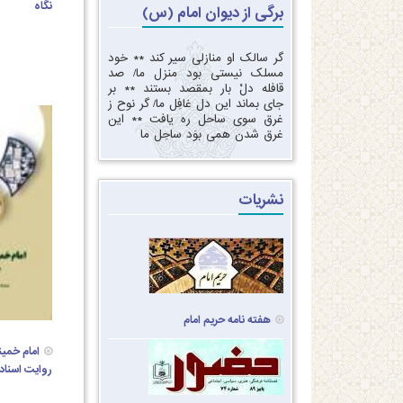
نگاه
برگی از دیوان امام (س)
گر سالک او منازلی سیر کند‏ ** ‏خود
مسلک نیستی بود منزل ما‏/ ‏‏صد
قافله دلْ بار بمقصد بستند ** ‏بر
جای بماند این دل غافِل ما‏/ ‏‏گر نوح ز
غرق سوی ساحل ره یافت‏ ** ‏‏این
غرق شدن همی بوَد ساحِل ما‏
نشریات
هفته نامه حریم امام
امام خمین
روایت اسناد