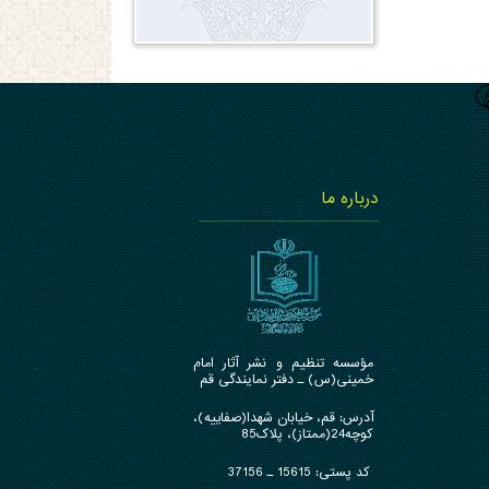
درباره ما
مؤسسه تنظیم و نشر آثار امام
خمینی(س) ـ دفتر نمایندگی قم
آدرس: قم، خیابان شهدا(صفاییه)،
کوچه24(ممتاز)، پلاک85
کد پستی: 15615 ـ 37156