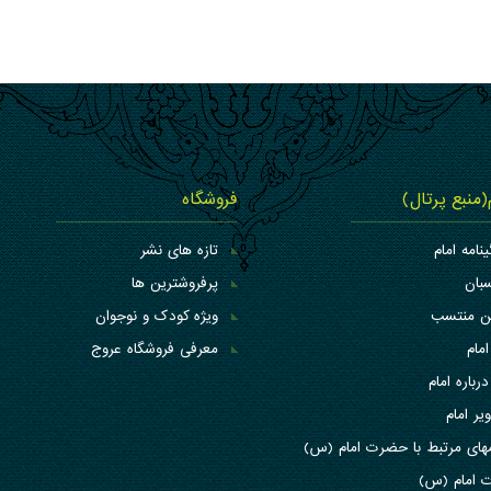
م(منبع پرتال)
فروشگاه
ینامه امام
تازه های نشر
بان
پرفروشترین ها
کن منتسب
ویژه کودک و نوجوان
امام
معرفی فروشگاه عروج
درباره امام
یر امام
های مرتبط با حضرت امام (س)
 امام (س)