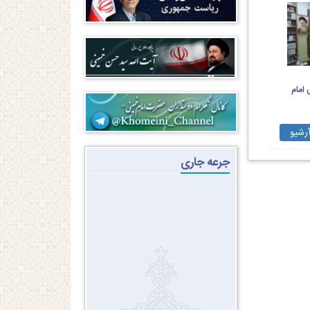
امام
رشیو
جرعه جاری