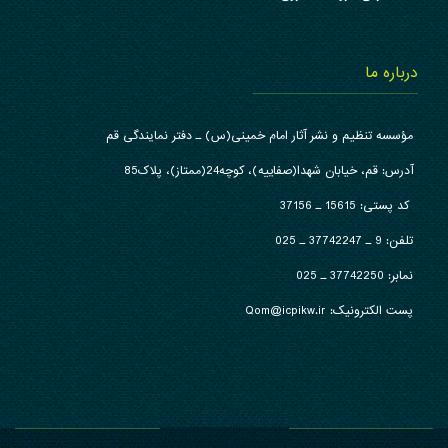
درباره ما
مؤسسه تنظیم و نشر آثار امام خمینی(س) ـ دفتر نمایندگی قم
آدرس: قم، خیابان شهدا(صفاییه)، کوچه24(ممتاز)، پلاک85
کد پستی: 15615 ـ 37156
تلفن:
9 ـ 37742247 ـ 025
نمابر:
37742250 ـ 025
پست الکترونیک: Qom@icpikw.ir