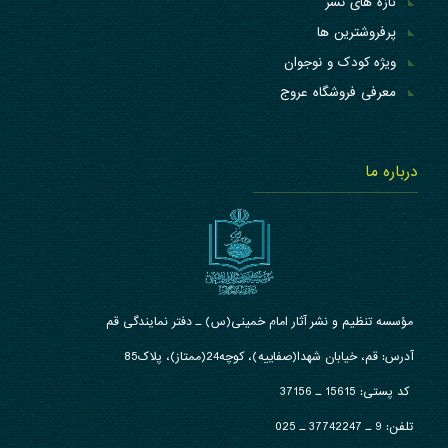
تازه های نشر
پرفروشترین ها
ویژه کودک و نوجوان
معرفی فروشگاه عروج
درباره ما
مؤسسه تنظیم و نشر آثار امام خمینی(س) ـ دفتر نمایندگی قم
آدرس: قم، خیابان شهدا(صفاییه)، کوچه24(ممتاز)، پلاک85
کد پستی: 15615 ـ 37156
تلفن:
9 ـ 37742247 ـ 025