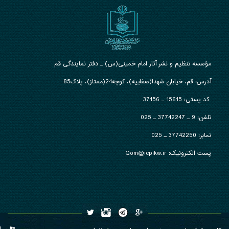
مؤسسه تنظیم و نشر آثار امام خمینی(س) ـ دفتر نمایندگی قم
آدرس: قم، خیابان شهدا(صفاییه)، کوچه24(ممتاز)، پلاک85
کد پستی: 15615 ـ 37156
تلفن:
9 ـ 37742247 ـ 025
نمابر:
37742250 ـ 025
پست الکترونیک: Qom@icpikw.ir