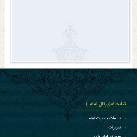
کتابخانه(پرتال امام )
تالیفات حضرت امام
تقریرات
صحیفه امام خمینی