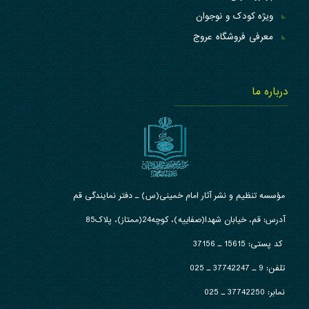
ویژه کودک و نوجوان
معرفی فروشگاه عروج
درباره ما
مؤسسه تنظیم و نشر آثار امام خمینی(س) ـ دفتر نمایندگی قم
آدرس: قم، خیابان شهدا(صفاییه)، کوچه24(ممتاز)، پلاک85
کد پستی: 15615 ـ 37156
تلفن:
9 ـ 37742247 ـ 025
نمابر:
37742250 ـ 025