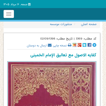
جمعه, 16 مرداد 1405
Toggle
igation
صفحه اصلی
منشورات موسسه
کد مطلب:
3369
|
تاریخ مطلب:
02/09/1398
نسخه چاپی
ارسال به دوستان
کفایه الاصول مع تعالیق الإمام الخمینی