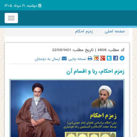
دوشنبه, 19 مرداد 1405
Toggle
igation
صفحه اصلی
زمزم احکام
کد مطلب:
4808
|
تاریخ مطلب:
22/06/1401
نسخه چاپی
ارسال به دوستان
زمزم احکام، ربا و اقسام آن