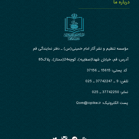
درباره ما
مؤسسه تنظیم و نشر آثار امام خمینی(س) ـ دفتر نمایندگی قم
آدرس: قم، خیابان شهدا(صفاییه)، کوچه24(ممتاز)، پلاک85
کد پستی: 15615 ـ 37156
تلفن:
9 ـ 37742247 ـ 025
نمابر:
37742250 ـ 025
پست الکترونیک: Qom@icpikw.ir