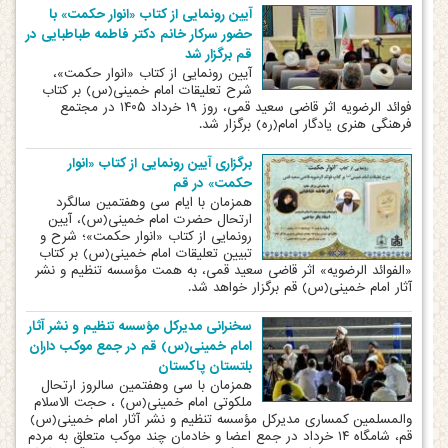
آیین رونمایی از کتاب «انوار حکمت» با
حضور سرکار خانم دکتر فاطمه طباطبایی در
قم برگزار شد
آیین رونمایی از کتاب «انوار حکمت»،
شرح تعلیقات امام خمینی(س) بر کتاب
فوائد الرضویه اثر قاضی سعید قمی، روز ۱۹ خرداد ۱۴۰۵ در مجتمع
فرهنگی هنری یادگار امام(ره) برگزار شد.
برگزاری آیین رونمایی از کتاب «انوار
حکمت» در قم
همزمان با ایام سی وهفتمین سالگرد
ارتحال حضرت امام خمینی(س)، آیین
رونمایی از کتاب «انوار حکمت»؛ شرح و
تبیین تعلیقات امام خمینی(س) بر کتاب
«الفوائد الرضویه» اثر قاضی سعید قمی، به همت مؤسسه تنظیم و نشر
آثار امام خمینی(س) قم برگزار خواهد شد.
سخنرانی مدیرکل مؤسسه تنظیم و نشر آثار
امام خمینی(س) قم در جمع موکب داران
بلتستان پاکستان
همزمان با سی وهفتمین سالروز ارتحال
ملکوتی امام خمینی(س) ، حجت الاسلام
والمسلمین کمساری مدیرکل مؤسسه تنظیم و نشر آثار امام خمینی(س)
قم، شامگاه ۱۴ خرداد در جمع اعضا و خادمان چند موکب متعلق به مردم