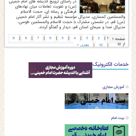
در راستای ترویج اندیشه های امام خمینی
(س) و تقویت تعاملات میان نهادهای
فرهنگی و رسانه ای، حجت الاسلام
والمسلمین کمساری، مدیرکل مؤسسه تنظیم و نشر آثار امام خمینی
(س) قم، در نشستی مشترک با حجت الاسلام والمسلمین طوسی،
مدیرکل صدا و سیمای استان قم، دیدار و گفتگو کردند.
|
|
|
|
|
|
|
|
9
8
7
6
5
4
3
2
1
صفحه 1
از 32
|
|
10
بعدی
>
خدمات الکترونیک
آموزش مجازی
بیت امام