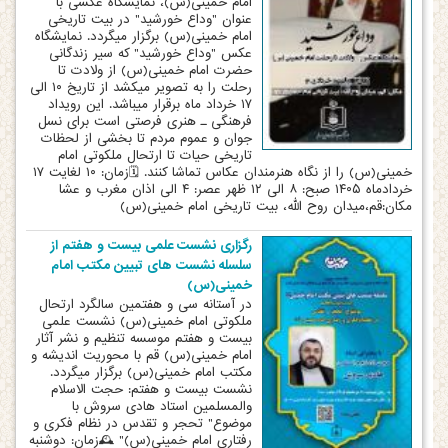
امام خمینی(س)، نمایشگاه عکسی با
عنوان "وداع خورشید" در بیت تاریخی
امام خمینی(س) برگزار میگردد. نمایشگاه
عکس "وداع خورشید" که سیر زندگانی
حضرت امام خمینی(س) از ولادت تا
رحلت را به تصویر میکشد از تاریخ ۱۰ الی
۱۷ خرداد ماه برقرار میباشد. این رویداد
فرهنگی ـ هنری فرصتی است برای نسل
جوان و عموم مردم تا بخشی از لحظات
تاریخی حیات تا ارتحال ملکوتی امام
خمینی(س) را از نگاه هنرمندان عکاس تماشا کنند. 🗓زمان: ۱۰ لغایت ۱۷
خردادماه ۱۴۰۵ صبح: ۸ الی ۱۲ ظهر عصر: ۴ الی اذان مغرب و عشا
مکان:قم،میدان روح الله، بیت تاریخی امام خمینی(س)
رگزاری نشست علمی بیست و هفتم از
سلسله نشست های تبیین مکتب امام
خمینی(س)
در آستانه سی و هفتمین سالگرد ارتحال
ملکوتی امام خمینی(س) نشست علمی
بیست و هفتم موسسه تنظیم و نشر آثار
امام خمینی(س) قم با محوریت اندیشه و
مکتب امام خمینی(س) برگزار میگردد.
نشست بیست و هفتم: حجت الاسلام
والمسلمین استاد هادی سروش با
موضوع" تحجر و تقدس در نظام فکری و
رفتاری امام خمینی(س)" 🕰زمان: دوشنبه