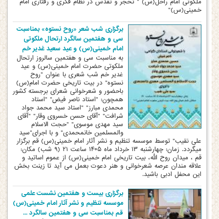
ملکوتی امام راحل(س) " تحجر و تقدس در نظام فکری و رفتاری امام
خمینی(س)"
برگزاری شب شعر «روح نستوه» بمناسبت
سی و هفتمین سالگرد ارتحال ملکوتی
امام خمینی(س) و عید سعید غدیر خم
️به مناسبت سی و هفتمین سالروز ارتحال
ملکوتی حضرت امام خمینی(س) و عید
غدیر خم شب شعری با عنوان "روح
نستوه" در بیت تاریخی حضرت امام(س)
باحضور و شعرخوانی شعرای برجسته کشور
همچون: "استاد ناصر فیض" "استاد
محمدی مبارز" "استاد سید محمد جواد
شرافت" "آقای حسن خسروی وقار" "آقای
سید مهدی موسوی" "حجت الاسلام
والمسلمین خانمحمدی" و با اجرای"سید
علی نقیب" توسط موسسه تنظیم و نشر آثار امام خمینی(س) قم برگزار
میگردد. زمان: چهارشنبه ۱۳ خرداد ماه ۱۴۰۵ ساعت ۲۱ (۹ شب) مکان:
قم ، میدان روح الله، بیت تاریخی امام خمینی(س) از عموم اساتید و
علاقه مندان عرصه شعرخوانی و هنر دعوت بعمل می آید تا زینت بخش
این محفل ادبی باشید.
️برگزاری بیست و هفتمین نشست علمی
موسسه تنظیم و نشر آثار امام خمینی(س)
قم بمناسبت سی و هفتمین سالگرد ...