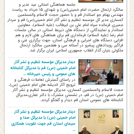
جلسه هماهنگی استانی عید غدیر و
سالگرد ارتحال حضرت امام خمینی(س) و شهدای ۱۵ خرداد به ریاست
مهندس بهنام جو استاندار قم و با حضور حجت الاسلام والمسلمین
کمساری مدیر کل موسسه تنظیم و نشر آثار امام خمینی(س) قم و سردار
جمیری فرمانده سپاه امام علی بن ابیطالب (علیه السلام)، معاونین
استاندار و نمایندگانی از دستگاه های ذیربط استانی در سالن جلسات
امام رضا (علیه السلام) فرمانداری قم برای هماهنگی های لازم و هم
افزایی دستگاه های اجرایی و فرهنگی استان، جهت برگزاری غنی و
فراگیر رویدادهای پیشرو در آستانه سی و هفتمین سالگرد ارتحال
ملکوتی بنیان گذار انقلاب جمهوری اسلامی ایران برگزار شد.
دیدار مدیرکل مؤسسه تنظیم و نشر آثار
امام خمینی (س) قم با مدیرکل کتابخانه
های عمومی و رئیس دبیرخانه ...
در راستای گسترش تعاملات فرهنگی و
ترویج آثار اندیشه های امام خمینی (س)،
حجت الاسلام والمسلمین کمساری، مدیرکل مؤسسه تنظیم و نشر آثار
امام خمینی (س) در قم، در نشستی مشترک با دکتر غفاری،مدیرکل
کتابخانه های عمومی استان قم دیدار و گفتگو کردند.
دیدار مدیرکل مؤسسه تنظیم و نشر آثار
امام خمینی (س) با مدیرکل صدا و
سیمای استان قم جهت تقویت همکاری
...