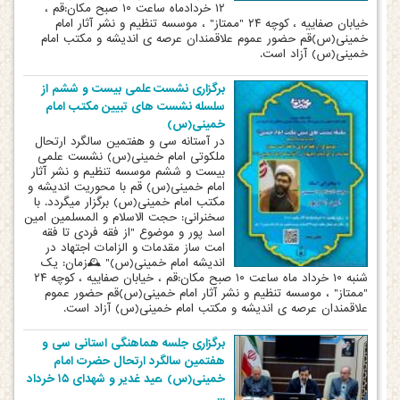
۱۲ خردادماه ساعت ۱۰ صبح مکان:قم ،
خیابان صفاییه ، کوچه ۲۴ "ممتاز" ، موسسه تنظیم و نشر آثار امام
خمینی(س)قم حضور عموم علاقمندان عرصه ی اندیشه و مکتب امام
خمینی(س) آزاد است.
برگزاری نشست علمی بیست و ششم از
سلسله نشست های تبیین مکتب امام
خمینی(س)
در آستانه سی و هفتمین سالگرد ارتحال
ملکوتی امام خمینی(س) نشست علمی
بیست و ششم موسسه تنظیم و نشر آثار
امام خمینی(س) قم با محوریت اندیشه و
مکتب امام خمینی(س) برگزار میگردد. با
سخنرانی: حجت الاسلام و المسلمین امین
اسد پور و موضوع "از فقه فردی تا فقه
امت ساز مقدمات و الزامات اجتهاد در
اندیشه امام خمینی(س)" 🕰زمان: یک
شنبه ۱۰ خرداد ماه ساعت ۱۰ صبح مکان:قم ، خیابان صفاییه ، کوچه ۲۴
"ممتاز" ، موسسه تنظیم و نشر آثار امام خمینی(س)قم حضور عموم
علاقمندان عرصه ی اندیشه و مکتب امام خمینی(س) آزاد است.
برگزاری جلسه هماهنگی استانی سی و
هفتمین سالگرد ارتحال حضرت امام
خمینی(س) ،عید غدیر و شهدای ۱۵ خرداد
...