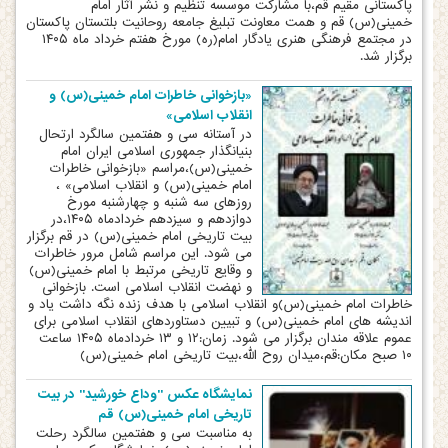
پاکستانی مقیم قم،با مشارکت موسسه تنظیم و نشر آثار امام
خمینی(س) قم و همت معاونت تبلیغ جامعه روحانیت بلتستان پاکستان
در مجتمع فرهنگی هنری یادگار امام(ره) مورخ هفتم خرداد ماه ۱۴۰۵
برگزار شد.
«بازخوانی خاطرات امام خمینی(س) و
انقلاب اسلامی»
در آستانه سی و هفتمین سالگرد ارتحال
بنیانگذار جمهوری اسلامی ایران امام
خمینی(س)،مراسم «بازخوانی خاطرات
امام خمینی(س) و انقلاب اسلامی» ،
روزهای سه شنبه و چهارشنبه مورخ
دوازدهم و سیزدهم خردادماه ۱۴۰۵،در
بیت تاریخی امام خمینی(س) در قم برگزار
می شود. این مراسم شامل مرور خاطرات
و وقایع تاریخی مرتبط با امام خمینی(س)
و نهضت انقلاب اسلامی است. بازخوانی
خاطرات امام خمینی(س)و انقلاب اسلامی با هدف زنده نگه داشت یاد و
اندیشه های امام خمینی(س) و تبیین دستاوردهای انقلاب اسلامی برای
عموم علاقه مندان برگزار می شود. زمان:۱۲ و ۱۳ خردادماه ۱۴۰۵ ساعت
۱۰ صبح مکان:قم،میدان روح الله،بیت تاریخی امام خمینی(س)
نمایشگاه عکس "وداع خورشید" در بیت
تاریخی امام خمینی(س) قم
به مناسبت سی و هفتمین سالگرد رحلت