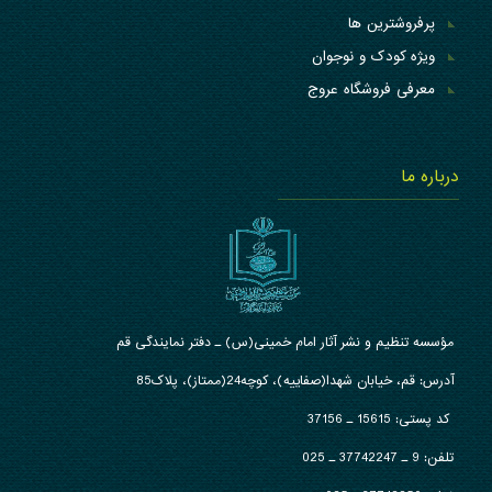
پرفروشترین ها
ویژه کودک و نوجوان
معرفی فروشگاه عروج
درباره ما
مؤسسه تنظیم و نشر آثار امام خمینی(س) ـ دفتر نمایندگی قم
آدرس: قم، خیابان شهدا(صفاییه)، کوچه24(ممتاز)، پلاک85
کد پستی: 15615 ـ 37156
تلفن:
9 ـ 37742247 ـ 025