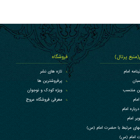
م(منبع پرتال)
فروشگاه
ینامه امام
تازه های نشر
بان
پرفروشترین ها
کن منتسب
ویژه کودک و نوجوان
امام
معرفی فروشگاه عروج
درباره امام
یر امام
های مرتبط با حضرت امام (س)
 امام (س)