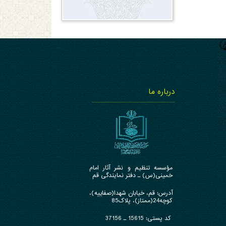
درباره ما
مؤسسه تنظیم و نشر آثار امام
خمینی(س) ـ دفتر نمایندگی قم
آدرس: قم، خیابان شهدا(صفاییه)،
کوچه24(ممتاز)، پلاک85
کد پستی: 15615 ـ 37156