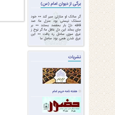
برگی از دیوان امام (س)
گر سالک او منازلی سیر کند‏ ** ‏خود
مسلک نیستی بود منزل ما‏/ ‏‏صد
قافله دلْ بار بمقصد بستند ** ‏بر
جای بماند این دل غافِل ما‏/ ‏‏گر نوح ز
غرق سوی ساحل ره یافت‏ ** ‏‏این
غرق شدن همی بوَد ساحِل ما‏
نشریات
هفته نامه حریم امام