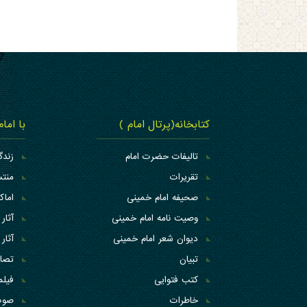
کتابخانه(پرتال امام )
با اما
تالیفات حضرت امام
زندگ
تقریرات
منتس
صحیفه امام خمینی
اما
وصیت نامه امام خمینی
آثار 
دیوان شعر امام خمینی
آثار 
تبیان
تصاو
کتب فتوایی
فیلم
خاطرات
صوت