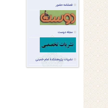
فصلنامه حضور
مجله دوست
نشریات پژوهشکدۀ امام خمینی