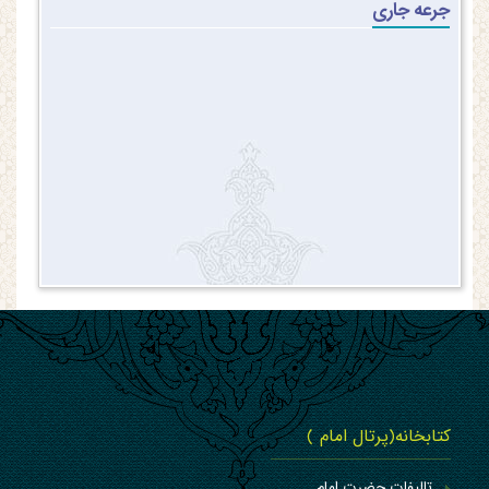
جرعه جاری
کتابخانه(پرتال امام )
تالیفات حضرت امام