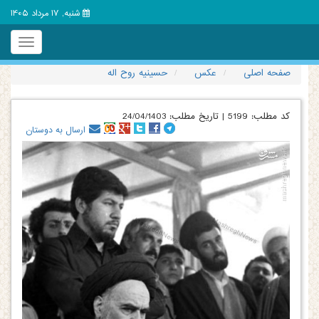
شنبه, 17 مرداد 1405
Toggle
igation
صفحه اصلی
عکس
حسینیه روح اله
کد مطلب:
5199
|
تاریخ مطلب:
24/04/1403
ارسال به دوستان