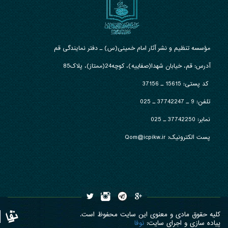
مؤسسه تنظیم و نشر آثار امام خمینی(س) ـ دفتر نمایندگی قم
آدرس: قم، خیابان شهدا(صفاییه)، کوچه24(ممتاز)، پلاک85
کد پستی: 15615 ـ 37156
تلفن:
9 ـ 37742247 ـ 025
نمابر:
37742250 ـ 025
پست الکترونیک: Qom@icpikw.ir
کلیه حقوق مادی و معنوی این سایت محفوظ است.
پیاده سازی و اجرای سایت:
نوفا