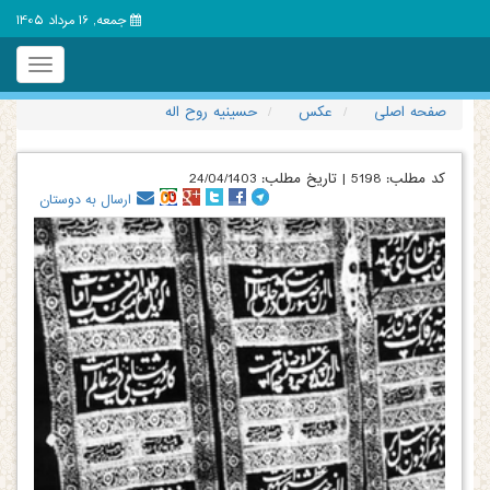
جمعه, 16 مرداد 1405
Toggle
igation
صفحه اصلی
عکس
حسینیه روح اله
کد مطلب:
5198
|
تاریخ مطلب:
24/04/1403
ارسال به دوستان