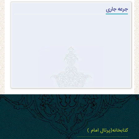
جرعه جاری
کتابخانه(پرتال امام )