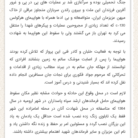
جنگ تحمیلی بوده و سرآغازی شد بر عملیات های پی در پی و غرور
آفرین فرزندان این ملت و بیرون راندن سربازان متجاوز عراقی از خاک
میهن عزیزمان ایران، متواضعانه و بی ادعا همراه با هواپیمای هرکولس
c-130 که تعداد زیادی از مجروحین عملیات و پیکرهای شهدا را منتقل
می کرد به تهران باز می گشتند ولی با سقوط این هواپیما به شهادت
رسیدند.
با توجه به فعالیت خلبان و کادر فنی این پرواز که تلاش کرده بودند
هواپیما را پس از اصابت موشک سالم به زمین بنشانند افرادی که
توانستند از مهلکه جان سالم به در ببرند مطالب زیادی از اقدامات و
تحرکاتی که مرحوم جواد فکوری برای نجات جان مسافرین انجام داده
نقل کرده اند که بسیار شنیدنی و درس آموز است.
لازم است در محل وقوع این حادثه و حوادث مشابه نظیر مکان سقوط
هواپیمای حامل فرماندهان ارشد سپاه پاسداران در شهر ارومیه در سال
1384 که متاسفانه در محل شهادت آنان در محله امامزاده این شهر
فقط یک تابلوی زنگ زده نصب شده است حداقل یک یادمان به یاد
این بزرگان نصب گردد و مسئولین امر بر حفظ و زنده نگه داشتن یاد و
نام این عزیزان و سایر فرماندهان شهید اهتمام بیشتری داشته باشند.