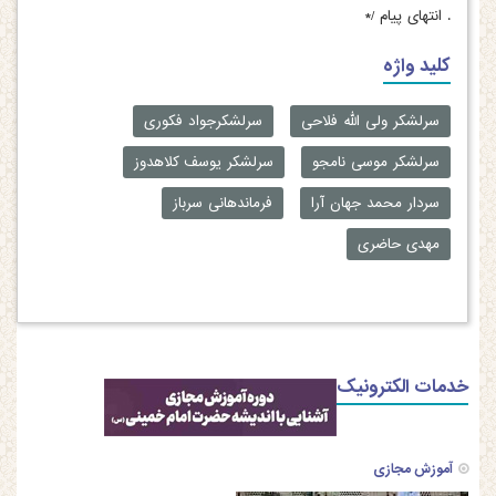
.
انتهای پیام /*
کلید واژه
سرلشکر ولی الله فلاحی
سرلشکرجواد فکوری
سرلشکر موسی نامجو
سرلشکر یوسف کلاهدوز
سردار محمد جهان آرا
فرماندهانی سرباز
مهدی حاضری
خدمات الکترونیک
آموزش مجازی