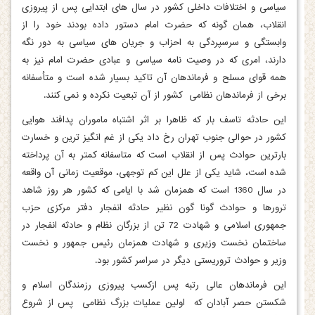
سیاسی و اختلافات داخلی کشور در سال های ابتدایی پس از پیروزی
انقلاب، همان گونه که حضرت امام دستور داده بودند خود را از
وابستگی و سرسپردگی به احزاب و جریان های سیاسی به دور نگه
دارند، امری که در وصیت نامه سیاسی و عبادی حضرت امام نیز به
همه قوای مسلح و فرماندهان آن تاکید بسیار شده است و متأسفانه
برخی از فرماندهان نظامی کشور از آن تبعیت نکرده و نمی کنند.
این حادثه تاسف بار که ظاهرا بر اثر اشتباه ماموران پدافند هوایی
کشور در حوالی جنوب تهران رخ داد یکی از غم انگیز ترین و خسارت
بارترین حوادث پس از انقلاب است که متاسفانه کمتر به آن پرداخته
شده است، شاید یکی از علل این کم توجهی، موقعیت زمانی آن واقعه
در سال 1360 است که همزمان شد با ایامی که کشور هر روز شاهد
ترورها و حوادث گونا گون نظیر حادثه انفجار دفتر مرکزی حزب
جمهوری اسلامی و شهادت 72 تن از بزرگان نظام و حادثه انفجار در
ساختمان نخست وزیری و شهادت همزمان رئیس جمهور و نخست
وزیر و حوادث تروریستی دیگر در سراسر کشور بود.
این فرماندهان عالی رتبه پس ازکسب پیروزی رزمندگان اسلام و
شکستن حصر آبادان که اولین عملیات بزرگ نظامی پس از شروع