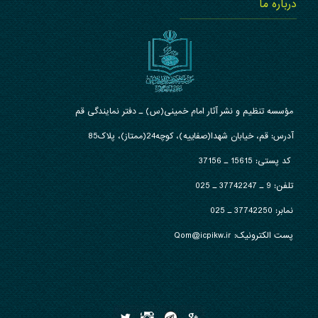
درباره ما
مؤسسه تنظیم و نشر آثار امام خمینی(س) ـ دفتر نمایندگی قم
آدرس: قم، خیابان شهدا(صفاییه)، کوچه24(ممتاز)، پلاک85
کد پستی: 15615 ـ 37156
تلفن:
9 ـ 37742247 ـ 025
نمابر:
37742250 ـ 025
پست الکترونیک: Qom@icpikw.ir