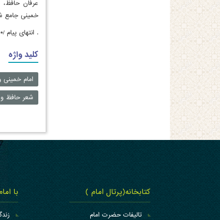
عرفان حافظ، ع
خمینی جامع شر
.
انتهای پیام /*
کلید واژه
امام خمینی 
شعر حافظ و 
کتابخانه(پرتال امام )
با اما
تالیفات حضرت امام
زندگ