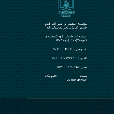
مؤسسه تنظیم و نشر آثار امام
خمینی(س) ـ دفتر نمایندگی قم
آدرس: قم، خیابان شهدا(صفاییه)،
کوچه24(ممتاز)، پلاک85
کد پستی: 15615 ـ 37156
تلفن:
9 ـ 37742247 ـ 025
نمابر:
37742250 ـ 025
پست الکترونیک:
Qom@icpikw.ir