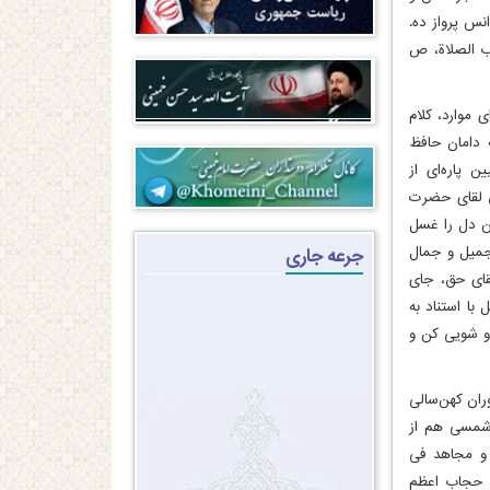
نس پرواز ده.
اب الصلاة، ص
 موارد، کلام
 دامان حافظ
ن پاره‌ای از
ق لقای حضرت
ن دل را غسل
جمیل و جمال
جرعه جاری
ای حق، جای
ابات خرام» (امام خمینی، آداب الصلاة، ص 76) در اصل با استناد به
و شویی کن و
ران کهن‌سالی
بعداز پیروزی انقلاب اسلامی نیز ادامه داشته است. چنانچه در تفسیر سورۀ حمد در سال 1358شمسی هم از
ه و مجاهد فی
ه حجاب اعظم