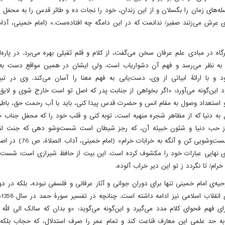
ه‌های زمان را بگسلان و از این زندان، خود را نجات ده و طائر قدس را به محفل ا
‌ی عرش می‌زنند صفیر/ ندانمت که در این دامگه چه افتاده‌‌ست.» (امام خمینی، آد
اه در مبادی علم عرفان سخن می‌گفت، از کلام و قلم ثقیلی بهره می‌برد. در پاره‌ای
 به نظر می‌رسد و فهم آن دشواریاب است. ولی ایشان در همین مواقع دست به
 و با ارائۀ ابیاتی از وی، دست‌یابی به فهم معنا را آسان می‌کند. وی در تبیی
د این‌گونه می‌آورد: «اگر بخواهی از جنابت پدر که اصل تو است خارج شوی و لای
استعداد وصول به مقام انس و حضرت قدس پیدا کنی، باید با آب رحمت حق، باط
ل به دنیا که از مظاهر شجره منهیه است، توبه کنی و قلب خود را که محفل جناب 
 حب دنیا و شئون خبیثه آن، که رجز شیطان است شست‌وشو دهی که جنت لق
پاکان است، شست‌وشویی کن و آنگه به خر
ی نهایی عبارات خود را مکشوف کرده است. این بیت از حافظ شیرازی است: شست‌
خرام/ تا نگردد ز تو این دیر خراب آلوده.
ه‌ی امام خمینی تنها برای دوران جوانی و آثار عرفانی و فلسفی نبوده، بلکه در دو
و 
ای فهم فحوای کلام مدد می‌گیرد و این‌گونه می‌گوید: «و بدان که سالک الی الل
ید به حد علمی این معارف قناعت کند و تمام عمر را صرف استدلال، که حجاب بلک