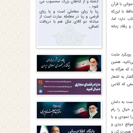
گشته و از گناهان بزرگ محسوب می
انی با قرآن
شود ،
ربا یا ربای معاملی است و یا ربای
فظ با این‌که
قرضی و ربا در معامله عبارت است از
ب دارد؛ اما،
مبادله دو کالای مثل هم با دریافت
 زهّاد زمانه
اضافی.
ن رویکرد مثبت
‌تابید. همین
 که هرگاه به
تار به اشعار
ضعی که کلامی
دست به دامان
خیال را رام
 نمودی و با
وانع دیدی و
یا هجرت کن و