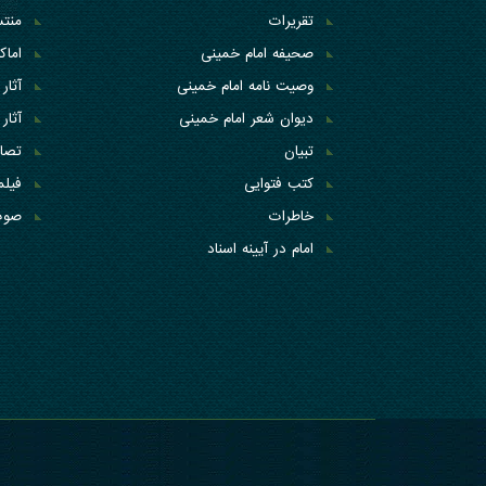
تقریرات
منتس
صحیفه امام خمینی
اما
وصیت نامه امام خمینی
آثار 
دیوان شعر امام خمینی
آثار 
تبیان
تصاو
کتب فتوایی
فیلم
خاطرات
صوت
امام در آیینه اسناد