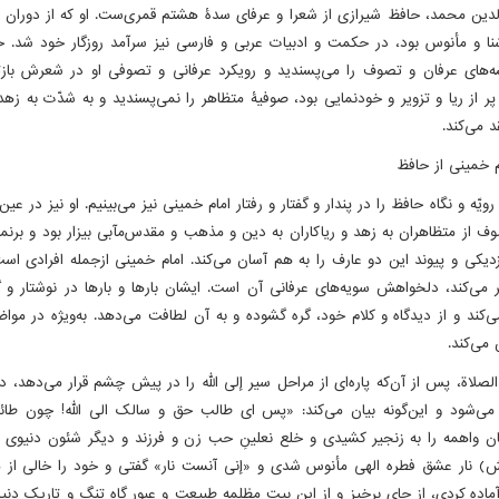
ین محمد، حافظ شیرازی از شعرا و عرفای سدۀ هشتم قمری‌ست. او که از دوران جو
نا و مأنوس بود، در حکمت و ادبیات عربی و فارسی نیز سرآمد روزگار خود شد. حا
شه‌های عرفان و تصوف را می‌پسندید و رویکرد عرفانی و تصوفی او در شعرش بازتا
 از ریا و تزویر و خودنمایی بود، صوفیۀ متظاهر را نمی‌پسندید و به شدّت به زهد و
د می‌کند.
م خمینی از حافظ
ویّه و نگاه حافظ را در پندار و گفتار و رفتار امام خمینی نیز می‌بینیم. او نیز در عی
ف از متظاهران به زهد و ریاکاران به دین و مذهب و مقدس‌مآبی بیزار بود و برنمی
زدیکی و پیوند این دو عارف را به هم آسان می‌کند. امام خمینی ازجمله افرادی است
می‌کند، دلخواهش سویه‌های عرفانی آن است. ایشان بارها و بارها در نوشتار و گف
‌کند و از دیدگاه و کلام خود، گره گشوده و به آن لطافت می‌دهد. به‌ویژه در موا
 می‌کند.
لصلاة، پس از آن‌که پاره‌ای از مراحل سیر إلی الله را در پیش چشم قرار می‌دهد، 
ی‌شود و این‌گونه بیان می‌کند: «پس ای طالب حق و سالک الی الله! چون طائر 
 واهمه را به زنجیر کشیدی و خلع نعلینِ حب زن و فرزند و دیگر شئون دنیوی را
ش) نار عشق فطره الهی مأنوس شدی و «إنی آنست نار» گفتی و خود را خالی از م
آماده کردی، از جای برخیز و از این بیت مظلمه طبیعت و عبور گاه تنگ و تاریک دن