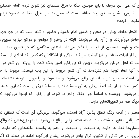
که طی این مرحله با پای چوبین، بلکه با مرغ سلیمان نیز نتوان کرد» (امام خمینی
د، ص 30) اشاره‌ی ایشان به این بیت حافظ است که «من به سر منزل عنقا نه به خود بردم
سلیمان کردم»
 اشعار حافظ چنان در ذهن و ضمیر امام خمینی حضور داشته است که در جای‌جای
خاطر می‌آوردند و از آن یاد می‌کردند. البته در برخی از مواضع و مواقع نیز به تبیین 
ت و فهم ناصحیح از ابیات را تذکر می‌داد. ایشان هنگامی که در تبیین صفات
اروا از ابیات حافظ را نیز گوشزد می‌کند: «یکی از اشکالاتی که کسی که اطلاع از مسا
ست که اهل عرفان می‌گویند «چون که بی‌رنگی اسیر رنگ شد» با این‌که آن شعر در 
 آنها اصلاً توجه هم نکرده‌اند که آن شعر مربوط به این باب نیست، مربوط به 
 است که بین دو تا انسان واقع می‌شود، و مقصود او را چون متوجه نشده‌اند.
ن کفر است با این‌که اصلاً ربطی به آن مسئله ندارد. مسالۀ دیگری است که این همه 
ع می‌شود، چیست و اساساً چرا جنگ واقع می‌شود. این رنگی که اینجا می‌گوید ت
گر هم در تعبیراتشان دارند.
یر «از آنچه رنگ تعلق پذیرد آزاد است» می‌گوید: بی‌رنگی آن است که تعلقی ندا
 وقتی تعلق نداشته باشد به طبیعت، نزاعی واقع نمی‌شود. تمام نزاع‌هایی که واقع
سان‌ها تعلق‌ها دارند به طبیعت و طبیعت را هم به واسطه علقه‌هایی که دارند 
براین، در هر شأنی از شئون، نزاع واقع می‌شود. ایشان این‌گونه ادامه می‌دهند که اگ