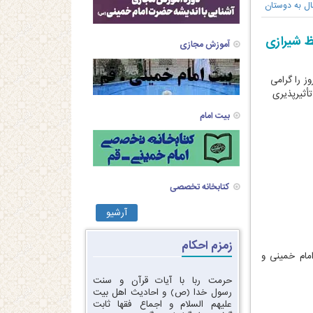
ال به دوستان
ظ شیرازی
آموزش مجازی
ز را گرامی
تأثیرپذیری
بیت امام
کتابخانه تخصصی
آرشیو
زمزم احکام
امام خمینی و
حرمت ربا با آیات قرآن و سنت
رسول خدا (ص) و احادیث اهل بیت
علیهم السلام و اجماع فقها ثابت