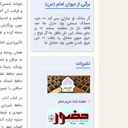
برگی از دیوان امام (س)
خواجه شمس‌الد
و قرائت آن آش
تعالیم و اندی
گر سالک او منازلی سیر کند‏ ** ‏خود
مسلک نیستی بود منزل ما‏/ ‏‏صد
چون روزگارش پر
قافله دلْ بار بمقصد بستند ** ‏بر
حمله کرده و نق
جای بماند این دل غافِل ما‏/ ‏‏گر نوح ز
غرق سوی ساحل ره یافت‏ ** ‏‏این
تأثیرپذیری اما
غرق شدن همی بوَد ساحِل ما‏
همان روحیّه و ر
به عرفان و تصو
نشریات
رویکرد زمینۀ ن
شعر حافظ نظر 
حافظ استناد می
عرفانی را تبیین
در کتاب آداب ا
هفته نامه حریم امام
حافظ شیرازی م
نمودی و شیطان
جذوه (پاره آت
اسباب سفر را 