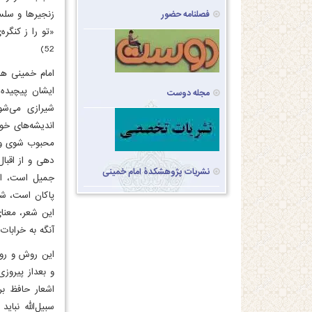
زنجیرها و سلسل
فصلنامه حضور
«تو را ز کنگره
52)
امام خمینی هرگ
ایشان پیچیده
مجله دوست
شیرازی می‌شود
اندیشه‌های خو
محبوب شوی و 
دهی و از اقبا
نشریات پژوهشکدۀ امام خمینی
جمیل است، از
این شعر، معنا
آنگه به خرابات 
این روش و روحی
اشعار حافظ بر
سبیل‌الله نبا