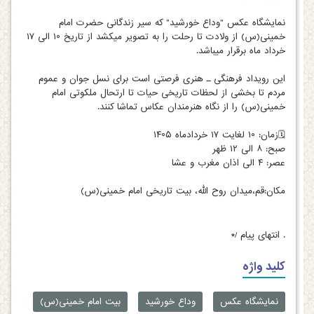
نمایشگاه عکس "وداع خورشید" که سیر زندگانی حضرت امام
خمینی(س) از ولادت تا رحلت را به تصویر میکشد از تاریخ ۱۰ الی ۱۷
خرداد ماه برقرار میباشد.
این رویداد فرهنگی ـ هنری فرصتی است برای نسل جوان و عموم
مردم تا بخشی از لحظات تاریخی حیات تا ارتحال ملکوتی امام
خمینی(س) را از نگاه هنرمندان عکاس تماشا کنند.
🗓زمان: ۱۰ لغایت ۱۷ خردادماه ۱۴۰۵
صبح: ۸ الی ۱۲ ظهر
عصر: ۴ الی اذان مغرب و عشا
مکان:قم،میدان روح الله، بیت تاریخی امام خمینی(س)
.
انتهای پیام /*
کلید واژه
نمایشگاه عکس
وداع خورشید
بیت امام خمینی(س)