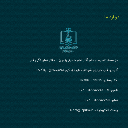
درباره ما
مؤسسه تنظیم و نشر آثار امام خمینی(س) ـ دفتر نمایندگی قم
آدرس: قم، خیابان شهدا(صفاییه)، کوچه24(ممتاز)، پلاک85
کد پستی: 15615 ـ 37156
تلفن:
9 ـ 37742247 ـ 025
نمابر:
37742250 ـ 025
پست الکترونیک: Qom@icpikw.ir