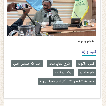
.
انتهای پیام /*
کلید واژه
اسرار ملکوت
شرح دعای سحر
آیت الله حسینی آملی
باقر صاحبی
رونمایی کتاب
موسسه تنظیم و نشر آثار امام خمینی(س)