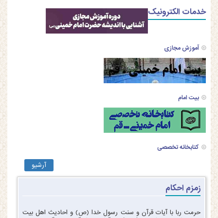
خدمات الکترونیک
آموزش مجازی
بیت امام
کتابخانه تخصصی
آرشیو
زمزم احکام
حرمت ربا با آیات قرآن و سنت رسول خدا (ص) و احادیث اهل بیت