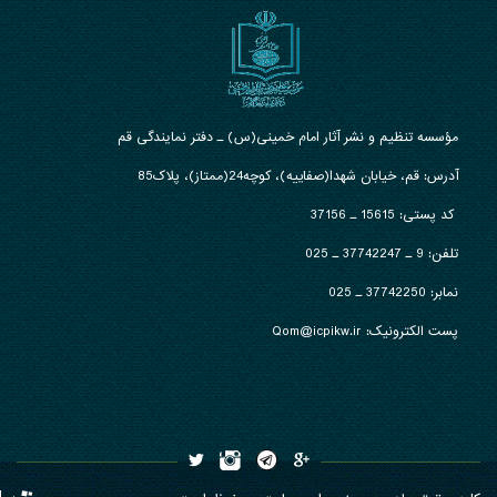
مؤسسه تنظیم و نشر آثار امام خمینی(س) ـ دفتر نمایندگی قم
آدرس: قم، خیابان شهدا(صفاییه)، کوچه24(ممتاز)، پلاک85
کد پستی: 15615 ـ 37156
تلفن:
9 ـ 37742247 ـ 025
نمابر:
37742250 ـ 025
پست الکترونیک: Qom@icpikw.ir