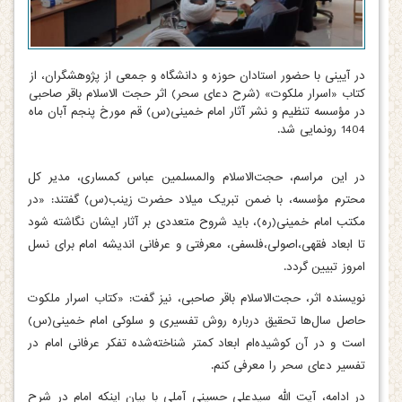
در آیینی با حضور استادان حوزه و دانشگاه و جمعی از پژوهشگران، از
کتاب «اسرار ملکوت» (شرح دعای سحر) اثر حجت الاسلام باقر صاحبی
در مؤسسه تنظیم و نشر آثار امام خمینی(س) قم مورخ پنجم آبان ماه
1404 رونمایی شد.
در این مراسم، حجت‌الاسلام والمسلمین عباس کمساری، مدیر کل
محترم مؤسسه، با ضمن تبریک میلاد حضرت زینب(س) گفتند: «در
مکتب امام خمینی(ره)، باید شروح متعددی بر آثار ایشان نگاشته شود
تا ابعاد فقهی،اصولی،فلسفی، معرفتی و عرفانی اندیشه امام برای نسل
امروز تبیین گردد.
نویسنده اثر، حجت‌الاسلام باقر صاحبی، نیز گفت: «کتاب اسرار ملکوت
حاصل سال‌ها تحقیق درباره روش تفسیری و سلوکی امام خمینی(س)
است و در آن کوشیده‌ام ابعاد کمتر شناخته‌شده تفکر عرفانی امام در
تفسیر دعای سحر را معرفی کنم.
در ادامه، آیت الله سیدعلی حسینی آملی با بیان اینکه امام در شرح