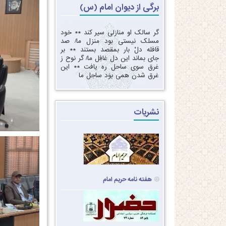
برگی از دیوان امام (س)
گر سالک او منازلی سیر کند‏ ** ‏خود
مسلک نیستی بود منزل ما‏/ ‏‏صد
قافله دلْ بار بمقصد بستند ** ‏بر
جای بماند این دل غافِل ما‏/ ‏‏گر نوح ز
غرق سوی ساحل ره یافت‏ ** ‏‏این
غرق شدن همی بوَد ساحِل ما‏
نشریات
هفته نامه حریم امام