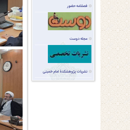
فصلنامه حضور
مجله دوست
نشریات پژوهشکدۀ امام خمینی