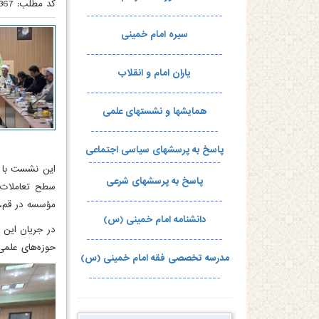
کد مطلب:
367
--------------------------------
سیره امام خمینی
--------------------------------
یاران امام و انقلاب
--------------------------------
همایشها و نشستهای علمی
------------------------------
پاسخ به پرسشهای سیاسی اجتماعی
-------------------------------
این نشست با ه
پاسخ به پرسشهای شرعی
سطح تعاملات ا
--------------------------------
مؤسسه در قم، 
دانشنامه امام خمینی (س)
در جریان این 
--------------------------------
حوزه‌های علمی،
مدرسه تخصصی فقه امام خمینی (س)
-------------------------------