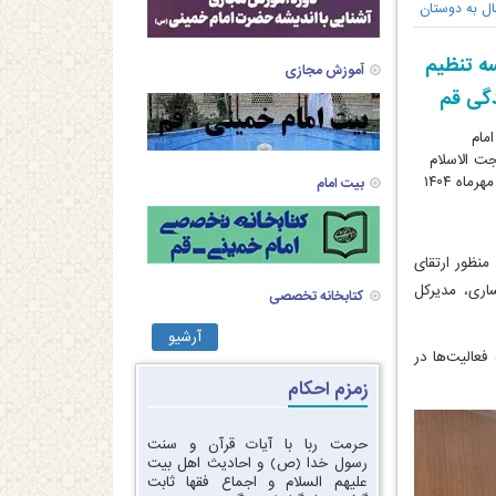
ال به دوستان
ه تنظیم
آموزش مجازی
دگی قم
مام
 الاسلام
والمسلمین دکتر علی کمساری، روز سه شنبه ۲۹ مهرماه ۱۴۰۴
بیت امام
نظور ارتقای
اری، مدیرکل
کتابخانه تخصصی
آرشیو
عالیت‌ها در
زمزم احکام
حرمت ربا با آیات قرآن و سنت
رسول خدا (ص) و احادیث اهل بیت
علیهم السلام و اجماع فقها ثابت