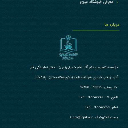
معرفی فروشگاه عروج
درباره ما
مؤسسه تنظیم و نشر آثار امام خمینی(س) ـ دفتر نمایندگی قم
آدرس: قم، خیابان شهدا(صفاییه)، کوچه24(ممتاز)، پلاک85
کد پستی: 15615 ـ 37156
تلفن:
9 ـ 37742247 ـ 025
نمابر:
37742250 ـ 025
پست الکترونیک: Qom@icpikw.ir