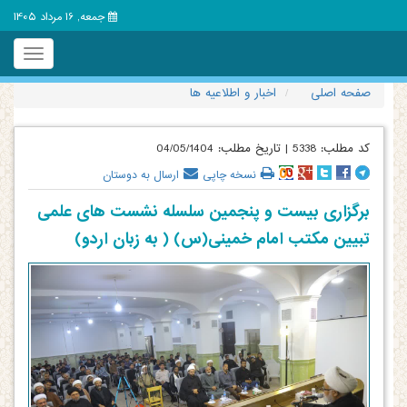
جمعه, 16 مرداد 1405
Toggle
igation
صفحه اصلی
اخبار و اطلاعیه ها
کد مطلب:
5338
|
تاریخ مطلب:
04/05/1404
نسخه چاپی
ارسال به دوستان
برگزاری بیست و پنجمین سلسله نشست های علمی
تبیین مکتب امام خمینی(س) ( به زبان اردو)