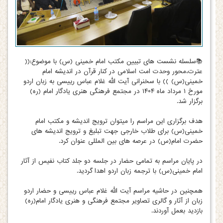
📚سلسله نشست های تبیین مکتب امام خمینی (س) با موضوع:((
عترت،محور وحدت امت اسلامی در کنار قرآن در اندیشه امام
خمینی(س) )) با سخنرانی آیت الله غلام عباس رییسی به زبان اردو
مورخ ۱ مرداد ماه ۱۴۰۴ در مجتمع فرهنگی هنری یادگار امام (ره)
برگزار شد.
هدف برگزاری این مراسم را میتوان ترویج اندیشه و مکتب امام
خمینی(س) برای طلاب خارجی جهت تبلیغ و ترویج اندیشه های
حضرت امام(س) در عرصه های بین المللی عنوان کرد.
در پایان مراسم به تمامی حضار در جلسه دو جلد کتاب نفیس از آثار
امام خمینی(س) با ترجمه زبان اردو اهدا گردید.
همچنین در حاشیه مراسم آیت الله غلام عباس رییسی و حضار اردو
زبان از آثار و گالری تصاویر مجتمع فرهنگی و هنری یادگار امام(ره)
بازدید بعمل آوردند.