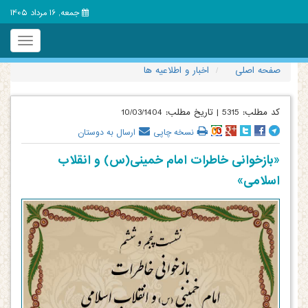
جمعه, 16 مرداد 1405
Toggle
igation
صفحه اصلی
اخبار و اطلاعیه ها
کد مطلب:
5315
|
تاریخ مطلب:
10/03/1404
نسخه چاپی
ارسال به دوستان
«بازخوانی خاطرات امام خمینی(س) و انقلاب
اسلامی»