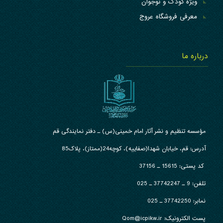
ویژه کودک و نوجوان
معرفی فروشگاه عروج
درباره ما
مؤسسه تنظیم و نشر آثار امام خمینی(س) ـ دفتر نمایندگی قم
آدرس: قم، خیابان شهدا(صفاییه)، کوچه24(ممتاز)، پلاک85
کد پستی: 15615 ـ 37156
تلفن:
9 ـ 37742247 ـ 025
نمابر:
37742250 ـ 025
پست الکترونیک: Qom@icpikw.ir