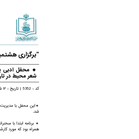
"برگزاری هشتمی
🔸 محفل ادبی پ
شعر محیط در تاریخ ۱۱ شهریور ماه ۱۴۰۴ در مجتمع فرهنگی یادگار امام 
12 شهریور 1404
کد :
5352
|
تاریخ :
🔸این محفل با مدیریت ا
شد.
🔸 برنامه ابتدا با سخنر
همراه بود که مورد کارش