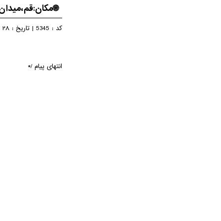
🌐مکان:قم،میدان
28 مرداد 1404
کد :
5345
|
تاریخ :
انتهای پیام /*