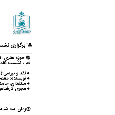
🔺️"برگزاری نش
📚 حوزه هنری ان
قم ، نشست نقد و 
🔸️نقد و بررسی:((
🔸️نویسنده: معصو
🔸️منتقدان: حام
🔸️مجری کارشناس
🕔زمان: سه شنبه، ۲۸ مردادماه ۱۴۰۴.ساعت ۰۰