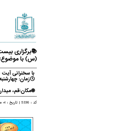
📚برگزاری بیست
(س) با موضوع:
با سخنرانی آیت ا
🕓زمان: چهارشنبه، یکم م
🌐مکان:قم، میدا
01 مرداد 1404
کد :
5336
|
تاریخ :