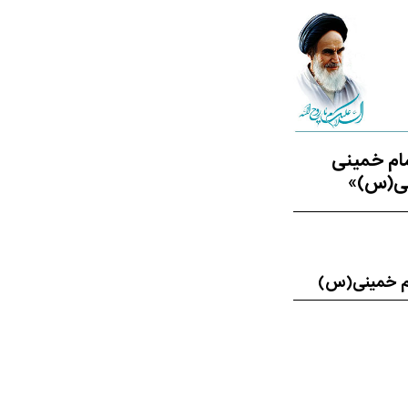
ام خمینی
نی(س)»
مام خمینی(س)